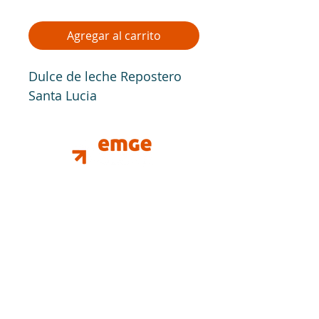
Agregar al carrito
Dulce de leche Repostero 
Santa Lucia
Dónde estamos
Parque Industrial Suarez
Juan Manuel de Rosas 2969.
CP 1655 José león suarez
Pedidos
WP:
+54 911 21937520
emgeglaer@gmail.com